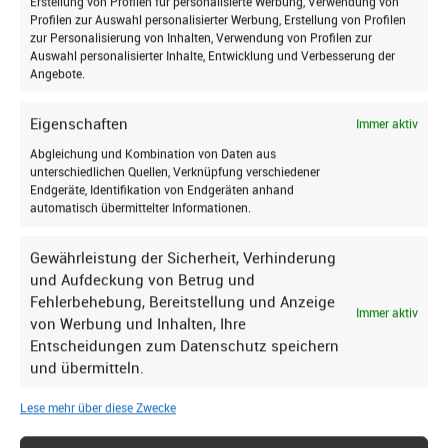
Erstellung von Profilen für personalisierte Werbung, Verwendung von
und freundlich von unseren Service-Profis:
Profilen zur Auswahl personalisierter Werbung, Erstellung von Profilen
zur Personalisierung von Inhalten, Verwendung von Profilen zur
Reparatur jetzt online anfragen
Auswahl personalisierter Inhalte, Entwicklung und Verbesserung der
Angebote.
Alternative
Kontaktmöglichkeiten:
Eigenschaften
Immer aktiv
Jetzt schnelle Hilfe erhalten: einfach anrufen
Abgleichung und Kombination von Daten aus
oder mailen, wir sind für Sie da und reparieren
unterschiedlichen Quellen, Verknüpfung verschiedener
Ihr Velux-Dachfenster zügig und zuverlässig:
Endgeräte, Identifikation von Endgeräten anhand
automatisch übermittelter Informationen.
Hotline: +49 7127 9296
420
Gewährleistung der Sicherheit, Verhinderung
E-Mail: info@tls-dachfenster.de
und Aufdeckung von Betrug und
Fehlerbehebung, Bereitstellung und Anzeige
Immer aktiv
von Werbung und Inhalten, Ihre
Entscheidungen zum Datenschutz speichern
und übermitteln.
Ihre Vorteile
Lese mehr über diese Zwecke
im Überblick