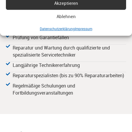
Akzeptieren
Offizieller Spezialist für VELUX-Dachfenster
Ablehnen
Zertifiziert nach DIN EN ISO 9001:2015
Verwendung von originalen VELUX-Ersatzteilen
Datenschutzerklärung
Impressum
Prüfung von Garantiefällen
Reparatur und Wartung durch qualifizierte und
spezialisierte Servicetechniker
Langjährige Technikererfahrung
Reparaturspezialisten (bis zu 90% Reparaturarbeiten)
Regelmäßige Schulungen und
Fortbildungsveranstaltungen