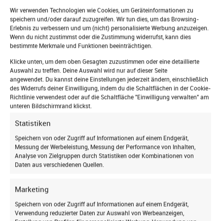
Wir verwenden Technologien wie Cookies, um Geräteinformationen zu
Schadensaufnahme
speichern und/oder darauf zuzugreifen. Wir tun dies, um das Browsing-
Detaillierte Aufnahme vor Ort jedes einzelnen
Erlebnis zu verbessern und um (nicht) personalisierte Werbung anzuzeigen.
Wenn du nicht zustimmst oder die Zustimmung widerrufst, kann dies
Schadens
bestimmte Merkmale und Funktionen beeinträchtigen.
Klicke unten, um dem oben Gesagten zuzustimmen oder eine detaillierte
Auswahl zu treffen. Deine Auswahl wird nur auf dieser Seite
angewendet. Du kannst deine Einstellungen jederzeit ändern, einschließlich
des Widerrufs deiner Einwilligung, indem du die Schaltflächen in der Cookie-
Richtlinie verwendest oder auf die Schaltfläche "Einwilligung verwalten" am
unteren Bildschirmrand klickst.
Statistiken
Jetzt Dachfenster-
Speichern von oder Zugriff auf Informationen auf einem Endgerät,
Messung der Werbeleistung, Messung der Performance von Inhalten,
Reparatur anfragen:
Analyse von Zielgruppen durch Statistiken oder Kombinationen von
Stellen Sie Ihre Reparaturanfrage jetzt
Daten aus verschiedenen Quellen.
einfach online!
Marketing
Formular in 2 Minuten ausfüllen – Sie
Speichern von oder Zugriff auf Informationen auf einem Endgerät,
erhalten Ihr individuelles Reparatur-Angebot
Verwendung reduzierter Daten zur Auswahl von Werbeanzeigen,
innerhalb eines Werktags. Schnell, zuverlässig