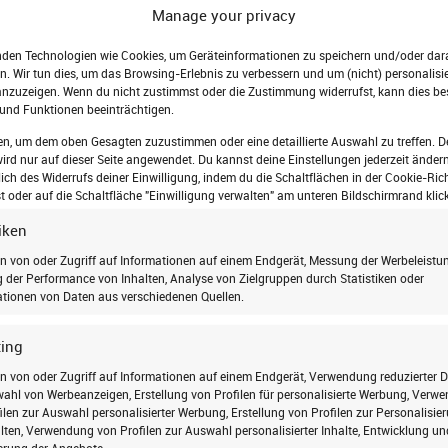
Wir rüsten Ihre Rolllä
Manage your privacy
Motoren
nach – ganz 
nden Technologien wie Cookies, um Geräteinformationen zu speichern und/oder dar
Unsere Leistungen:
n. Wir tun dies, um das Browsing-Erlebnis zu verbessern und um (nicht) personalisie
Umrüstung von Han
nzuzeigen. Wenn du nicht zustimmst oder die Zustimmung widerrufst, kann dies b
und Funktionen beeinträchtigen.
Steuerung über Fe
en, um dem oben Gesagten zuzustimmen oder eine detaillierte Auswahl zu treffen. D
Motorisierung anfra
rd nur auf dieser Seite angewendet. Du kannst deine Einstellungen jederzeit ändern
lich des Widerrufs deiner Einwilligung, indem du die Schaltflächen in der Cookie-Rich
 oder auf die Schaltfläche "Einwilligung verwalten" am unteren Bildschirmrand klick
tiken
n von oder Zugriff auf Informationen auf einem Endgerät, Messung der Werbeleistun
der Performance von Inhalten, Analyse von Zielgruppen durch Statistiken oder
tionen von Daten aus verschiedenen Quellen.
ing
n von oder Zugriff auf Informationen auf einem Endgerät, Verwendung reduzierter 
ahl von Werbeanzeigen, Erstellung von Profilen für personalisierte Werbung, Verw
ilen zur Auswahl personalisierter Werbung, Erstellung von Profilen zur Personalisie
lten, Verwendung von Profilen zur Auswahl personalisierter Inhalte, Entwicklung un
erung der Angebote.