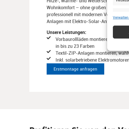
Hitze-, Wärme- und Wetterschutz, Ei
Wohnkomfort – ohne großen Umbau. Wi
professionell mit modernen
Vorbaurolllä
Eigens
Verwalten
Anlagen mit
​
Elektro-Solar-Antrieb nach.
Abgleic
verschie
Unsere Leistungen:
übermitt
Vorbaurollläden montieren, in Kuns
in bis zu 23 Farben​
Gewähr
Textil-ZIP-Anlagen montieren, wahlw
Betrug
Inkl. solarbetriebene Elektromotore
Werbun
speich
Erstmontage anfragen​