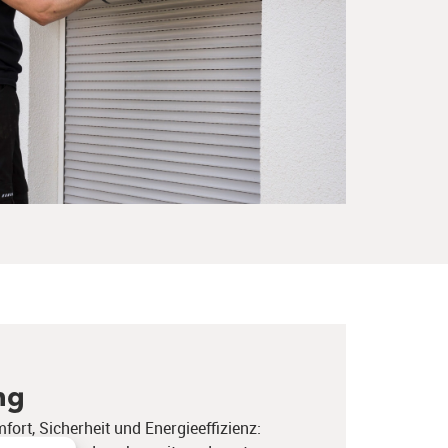
ng
ort, Sicherheit und
​
Energieeffizienz
: