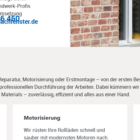
ndwerk-Profis​
 Umsetzung
96 450
dachfenster.de
 Reparatur, Motorisierung oder Erstmontage – von der ersten 
r professionellen Durchführung der Arbeiten. Dabei kümmern wi
Materials – zuverlässig, effizient und alles aus einer Hand.
Motorisierung
Wir rüsten Ihre Rollläden schnell und
sauber mit modernsten Motoren nach.​