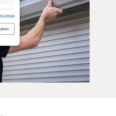
er aktiv
ese Zwecke
alten
er aktiv