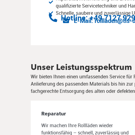
qualifizierte Servicetechniker und Ha
Schnelle, saubere und zuverlässige
Hotline: +49 7127 92
E-Mail: rollladen@tls-
Unser Leistungsspektrum
Wir bieten Ihnen einen umfassenden Service für
Anlieferung des passenden Materials bis hin zu
fachgerechte Entsorgung des alten oder defekten 
Reparatur
Wir machen Ihre Rollläden wieder
funktionsfähig – schnell, zuverlässig und