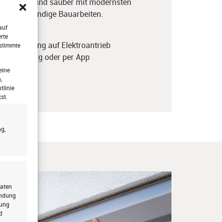
den schnell und
sauber mit modernsten
ohne aufwendige
Bauarbeiten.
auf
rte
dbedienung auf Elektroantrieb​
estimmte
rnbedienung oder per App
eine
gen​
,
tlinie
st.
g,
Daten
endung
rung
d