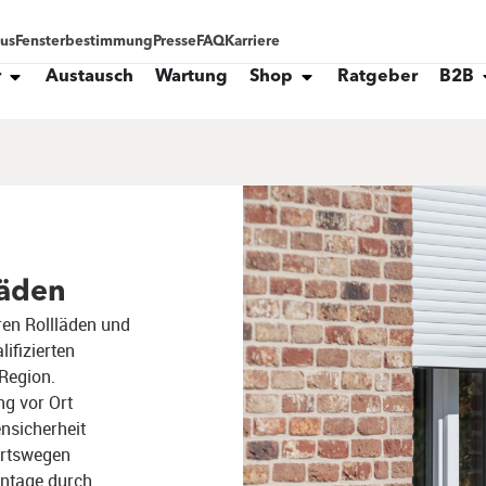
tus
Fensterbestimmung
Presse
FAQ
Karriere
r
Austausch
Wartung
Shop
Ratgeber
B2B
läden
ren Rollläden und
ifizierten
 Region.
g vor Ort
nsicherheit​
hrtswegen​
ontage durch