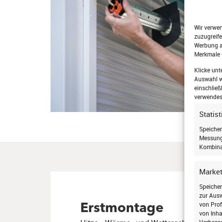
Wir verwe
zuzugreife
Werbung a
Merkmale 
Klicke unt
Auswahl wi
einschließ
verwendest
Statis
Speicher
Messung 
Kombina
Market
Speicher
zur Ausw
von Prof
Erstmontage
von Inha
Verbess