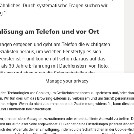
r ähnliches. Durch systematische Fragen suchen wir
g.“
lösung am Telefon und vor Ort
fragen entgegen und geht am Telefon die wichtigsten
ezialisten heraus, um welchen Fenstertyp es sich
 Fenster ist – und können oft schon daraus auf das
 als 30 Jahre Erfahrung mit Dachfenstern von Roto,
tärken und eben auch die Schwachstellen der
ell und unkompliziert helfen“, so Dr. Fritz. Ist
Manage your privacy
en die passenden Ersatzteile nachbestellt werden.
nden Technologien wie Cookies, um Geräteinformationen zu speichern und/oder dar
troffen sind, läuft die Zeit: Ab jetzt wird die
n. Wir tun dies, um das Browsing-Erlebnis zu verbessern und um (nicht) personalisie
nzuzeigen. Wenn du nicht zustimmst oder die Zustimmung widerrufst, kann dies b
orgenommen. Und zwar in der Regel mit nur einem
und Funktionen beeinträchtigen.
ntualitäten gewappnet und haben alles an Werkzeug,
en, um dem oben Gesagten zuzustimmen oder eine detaillierte Auswahl zu treffen. D
abei. So können wir sicherstellen, dass die
rd nur auf dieser Seite angewendet. Du kannst deine Einstellungen jederzeit ändern
iner Anfahrt erledigt wird und die Kunden danach
lich des Widerrufs deiner Einwilligung, indem du die Schaltflächen in der Cookie-Rich