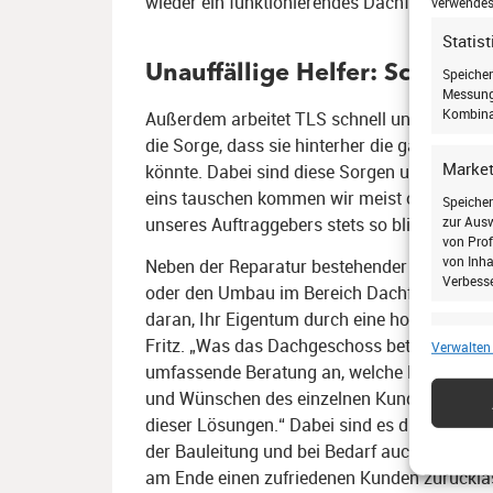
wieder ein funktionierendes Dachfenster hab
verwendest
Statis
Unauffällige Helfer: Schnell 
Speicher
Messung 
Kombina
Außerdem arbeitet TLS schnell und sauber: 
die Sorge, dass sie hinterher die ganze Woh
Market
könnte. Dabei sind diese Sorgen unbegründet
eins tauschen kommen wir meist ohne Brech
Speicher
zur Ausw
unseres Auftraggebers stets so blitzeblank wi
von Prof
von Inha
Neben der Reparatur bestehender Dachfenste
Verbess
oder den Umbau im Bereich Dachfenster an.
daran, Ihr Eigentum durch eine hochwertige,
Eigens
Fritz. „Was das Dachgeschoss betrifft, bedeut
Verwalten
Abgleic
umfassende Beratung an, welche Lösungen 
verschie
und Wünschen des einzelnen Kunden passen
übermitt
dieser Lösungen.“ Dabei sind es die Techni
der Bauleitung und bei Bedarf auch anderen 
Gewähr
am Ende einen zufriedenen Kunden zurückla
Betrug