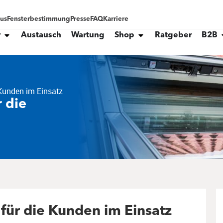
tus
Fensterbestimmung
Presse
FAQ
Karriere
r
Austausch
Wartung
Shop
Ratgeber
B2B
 Kunden im Einsatz
r die
 für die Kunden im Einsatz