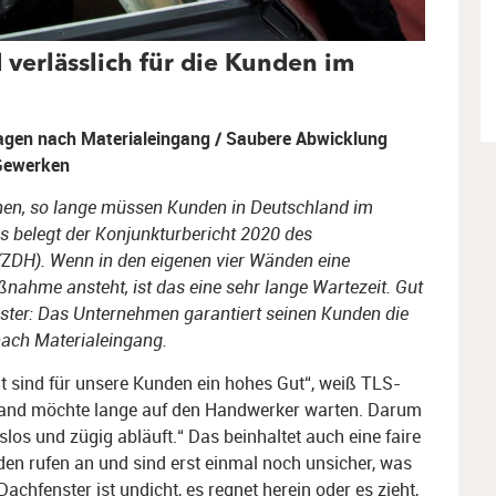
 verlässlich für die Kunden im
agen nach Materialeingang / Saubere Abwicklung
Gewerken
chen, so lange müssen Kunden in Deutschland im
s belegt der Konjunkturbericht 2020 des
ZDH). Wenn in den eigenen vier Wänden eine
ahme ansteht, ist das eine sehr lange Wartezeit. Gut
er: Das Unternehmen garantiert seinen Kunden die
nach Materialeingang.
eit sind für unsere Kunden ein hohes Gut“, weiß TLS-
emand möchte lange auf den Handwerker warten. Darum
gslos und zügig abläuft.“ Das beinhaltet auch eine faire
en rufen an und sind erst einmal noch unsicher, was
Dachfenster ist undicht, es regnet herein oder es zieht,