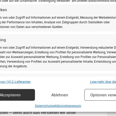
en.“
 oder auf die Schaltfläche "Einwilligung verwalten" am unteren Bildschirmrand klick
tiken
und sauber
n von oder Zugriff auf Informationen auf einem Endgerät, Messung der Werbeleistun
der Performance von Inhalten, Analyse von Zielgruppen durch Statistiken oder
tionen von Daten aus verschiedenen Quellen.
„Gerade bei größeren Reparaturen haben viele Kunden
nung putzen müssen, weil so viel Dreck entstehen
ing
: Sogar, wenn wir ein komplettes Dachfenster eins zu
- und Putzarbeiten aus. Wir verlassen die Wohnung
n von oder Zugriff auf Informationen auf einem Endgerät, Verwendung reduzierter 
ahl von Werbeanzeigen, Erstellung von Profilen für personalisierte Werbung, Verw
e wir sie vorgefunden haben“, verspricht Dr. Fritz.
ilen zur Auswahl personalisierter Werbung, Erstellung von Profilen zur Personalisie
lten, Verwendung von Profilen zur Auswahl personalisierter Inhalte, Entwicklung un
r bietet TLS also auch den Austausch alter Fenster
erung der Angebote.
 „Gerade Hauseigentümer haben ein großes Interesse
 aber bezahlbare Sanierung aufzuwerten“, erklärt Dr.
chaften
Imm
et das vor allem: mehr Licht und Luft. Wir bieten eine
 von 1412-Lieferanten
Lese mehr über di
hung und Kombination von Daten aus unterschiedlichen Quellen, Verknüpfung
und welche Produkte am besten zu den Anforderungen
dener Endgeräte, Identifikation von Endgeräten anhand automatisch
. Und natürlich übernehmen wir auch den Einbau
Akzeptieren
Ablehnen
Optionen verw
elter Informationen.
ker von TLS-Dachfenster gewohnt, Hand in Hand mit
Gewerken zu arbeiten. „Für uns zählt immer, dass wir
Datenschutzerklärung
Impressum
leistung der Sicherheit, Verhinderung und Aufdeckung von
ssen – denn auch das verstehen wir unter
 und Fehlerbehebung, Bereitstellung und Anzeige von