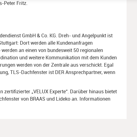
Imm
s-Peter Fritz.
g und Inhalten, Ihre Entscheidungen zum Datenschutz
ern und übermitteln.
dendienst GmbH & Co. KG. Dreh- und Angelpunkt ist
 Stuttgart: Dort werden alle Kundenanfragen
 werden an einen von bundesweit 50 regionalen
oordination und weitere Kommunikation mit dem Kunden
rungen werden von der Zentrale aus verschickt. Egal
tung, TLS-Dachfenster ist DER Ansprechpartner, wenn
n zertifizierter „VELUX Experte“. Darüber hinaus bietet
chfenster von BRAAS und Lideko an. Informationen