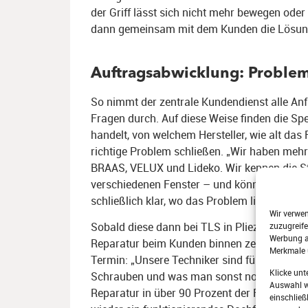
der Griff lässt sich nicht mehr bewegen ode
dann gemeinsam mit dem Kunden die Lösun
Auftragsabwicklung: Problem
So nimmt der zentrale Kundendienst alle An
Fragen durch. Auf diese Weise finden die Sp
handelt, von welchem Hersteller, wie alt das
richtige Problem schließen. „Wir haben mehr
BRAAS, VELUX und Lideko. Wir kennen die S
verschiedenen Fenster – und können meist schn
schließlich klar, wo das Problem liegt, könn
Wir verwe
Sobald diese dann bei TLS in Pliezhausen einge
zuzugreife
Werbung a
Reparatur beim Kunden binnen zehn Tagen v
Merkmale 
Termin: „Unsere Techniker sind für alle Eve
Klicke unt
Schrauben und was man sonst noch braucht d
Auswahl wi
Reparatur in über 90 Prozent der Fälle mit e
einschließ