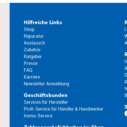
Hilfreiche Links
Shop
L
Reparatur
W
Austausch
A
Zubehör
R
Ratgeber
I
Presse
FAQ
D
Karriere
K
Newsletter Anmeldung
V
B
Geschäftskunden
Services für Hersteller
Profi-Service für Händler & Handwerker
Immo-Service