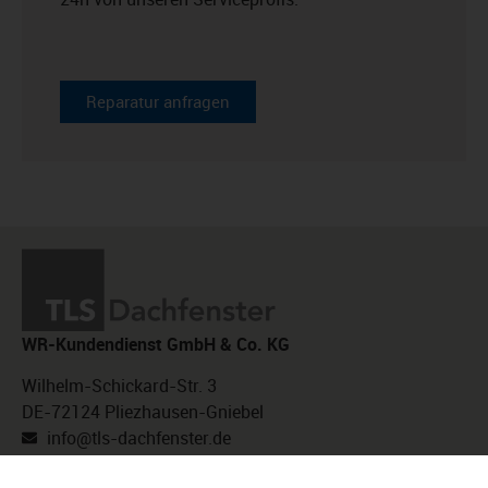
Reparatur anfragen
WR-Kundendienst GmbH & Co. KG
Wilhelm-Schickard-Str. 3
DE-72124 Pliezhausen-Gniebel
info@tls-dachfenster.de
+49 7127 9296 113