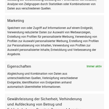
beim Fensterhersteller als auch im Schadensfall
anmelden
Analyse von Zielgruppen durch Statistiken oder Kombinationen von
bei der Gebäudeversicherung.
Daten aus verschiedenen Quellen.
und auf dem Laufenden bleiben!
Marketing
Unser Montageservice: schnell,
Speichern von oder Zugriff auf Informationen auf einem Endgerät,
professionell und zuverlässig
Verwendung reduzierter Daten zur Auswahl von Werbeanzeigen,
Erstellung von Profilen für personalisierte Werbung, Verwendung von
Egal, ob Neueinbau oder
Dachfenstertausch
:
Profilen zur Auswahl personalisierter Werbung, Erstellung von Profilen
zur Personalisierung von Inhalten, Verwendung von Profilen zur
Wenn Sie beim Einbau neuer Dachfenster auf
Auswahl personalisierter Inhalte, Entwicklung und Verbesserung der
Qualität und Sicherheit setzen, sind Sie mit
Angebote.
unserem Montageservice bestens beraten. Wir
bieten Ihnen nicht nur
hochwertige Dachfenster
Eigenschaften
Immer aktiv
führender Hersteller an, sondern auch den
Abgleichung und Kombination von Daten aus
fachgerechten Einbau durch unsere erfahrenen
unterschiedlichen Quellen, Verknüpfung verschiedener
und regelmäßig geschulten Service-Profis – und
Ich stimme zu, dass meine personenbezogenen Daten
Endgeräte, Identifikation von Endgeräten anhand
genutzt werden, um werbliche E-Mails zu erhalten, und
automatisch übermittelter Informationen.
das ohne lange Wartezeiten. So können Sie sich
weiß, dass ich dies jederzeit widerrufen kann.
bei uns stets darauf verlassen, dass wir, sobald
Gewährleistung der Sicherheit, Verhinderung
der Hersteller die bestellten Dachfenster geliefert
Anmelden
und Aufdeckung von Betrug und
hat, binnen zehn Tagen bei Ihnen sind und die