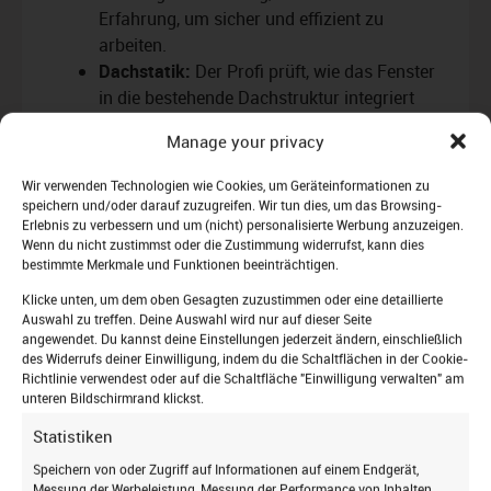
Erfahrung, um sicher und effizient zu
arbeiten.
Dachstatik:
Der Profi prüft, wie das Fenster
in die bestehende Dachstruktur integriert
werden kann, ohne statische Probleme zu
Manage your privacy
verursachen.
Wir verwenden Technologien wie Cookies, um Geräteinformationen zu
speichern und/oder darauf zuzugreifen. Wir tun dies, um das Browsing-
Warum „Do it yourself“ riskant
Erlebnis zu verbessern und um (nicht) personalisierte Werbung anzuzeigen.
Wenn du nicht zustimmst oder die Zustimmung widerrufst, kann dies
ist
bestimmte Merkmale und Funktionen beeinträchtigen.
Auch, wenn ambitionierte Heimwerker durch
Klicke unten, um dem oben Gesagten zuzustimmen oder eine detaillierte
Eigenleistung Dachfenster Kosten sparen
Auswahl zu treffen. Deine Auswahl wird nur auf dieser Seite
angewendet. Du kannst deine Einstellungen jederzeit ändern, einschließlich
möchten, ist beim Thema Dachfenster Vorsicht
des Widerrufs deiner Einwilligung, indem du die Schaltflächen in der Cookie-
geboten. Ohne die nötige Erfahrung und
Richtlinie verwendest oder auf die Schaltfläche "Einwilligung verwalten" am
Fachkenntnis kann der Schaden schnell höher
unteren Bildschirmrand klickst.
sein als die ursprüngliche Ersparnis. Und: Wer
Statistiken
selbst Hand anlegt, riskiert, Garantie- und
Jetzt zum Newsletter
Speichern von oder Zugriff auf Informationen auf einem Endgerät,
Versicherungsansprüche zu verlieren – sowohl
Messung der Werbeleistung, Messung der Performance von Inhalten,