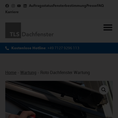
Auftragsstatus
Fensterbestimmung
Presse
FAQ
Karriere
: +49 7127 9296 113
Kostenlose Hotline
Home
-
Wartung
-
Roto Dachfenster Wartung