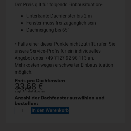
Der Preis gilt für folgende Einbausituation*:
Unterkante Dachfenster bis 2 m
Fenster muss frei zugänglich sein
Dachneigung bis 65°
* Falls einer dieser Punkte nicht zutrifft, rufen Sie
unsere Service-Profis für ein individuelles
Angebot unter +49 7127 92 96 113 an.
Mehrkosten wegen erschwerter Einbausituation
möglich.
Preis pro Dachfenster:
33,68
€
inkl. MwSt.
zzgl. Anfahrtskosten
Anzahl der Dachfenster auswählen und
bestellen:
In den Warenkorb