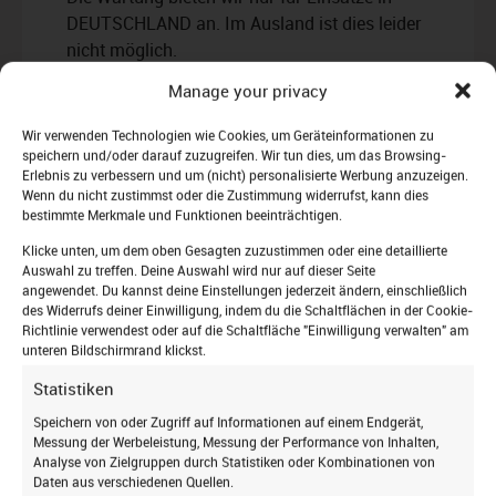
DEUTSCHLAND an. Im Ausland ist dies leider
nicht möglich.
Entdecken Sie die Welt der Dachfenster wie
Manage your privacy
nie zuvor! Lassen Sie sich von unseren
Experten durch unser Sortiment führen und
Wir verwenden Technologien wie Cookies, um Geräteinformationen zu
alle Ihre Fragen beantworten. Buchen Sie jetzt
speichern und/oder darauf zuzugreifen. Wir tun dies, um das Browsing-
Erlebnis zu verbessern und um (nicht) personalisierte Werbung anzuzeigen.
Ihre persönliche Livestream-Beratung per
Wenn du nicht zustimmst oder die Zustimmung widerrufst, kann dies
Video via Microsoft Teams und erleben Sie die
bestimmte Merkmale und Funktionen beeinträchtigen.
Zukunft Ihrer Wohnräume aus der
Klicke unten, um dem oben Gesagten zuzustimmen oder eine detaillierte
Komfortzone Ihres eigenen Zuhauses.
Auswahl zu treffen. Deine Auswahl wird nur auf dieser Seite
angewendet. Du kannst deine Einstellungen jederzeit ändern, einschließlich
des Widerrufs deiner Einwilligung, indem du die Schaltflächen in der Cookie-
Richtlinie verwendest oder auf die Schaltfläche "Einwilligung verwalten" am
unteren Bildschirmrand klickst.
Statistiken
Jetzt zum Newsletter
Speichern von oder Zugriff auf Informationen auf einem Endgerät,
Messung der Werbeleistung, Messung der Performance von Inhalten,
anmelden
Analyse von Zielgruppen durch Statistiken oder Kombinationen von
Daten aus verschiedenen Quellen.