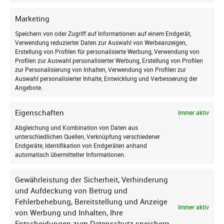
und auf dem Laufenden bleiben!
Marketing
Speichern von oder Zugriff auf Informationen auf einem Endgerät,
Verwendung reduzierter Daten zur Auswahl von Werbeanzeigen,
Erstellung von Profilen für personalisierte Werbung, Verwendung von
Profilen zur Auswahl personalisierter Werbung, Erstellung von Profilen
Online Live-Beratung:
zur Personalisierung von Inhalten, Verwendung von Profilen zur
Auswahl personalisierter Inhalte, Entwicklung und Verbesserung der
Jetzt Termin buchen
Angebote.
Entdecken Sie die Welt der Dachfenster wie
nie zuvor! Lassen Sie sich von unseren
Eigenschaften
Immer aktiv
Experten durch unser Sortiment führen und
Abgleichung und Kombination von Daten aus
alle Ihre Fragen beantworten. Buchen Sie jetzt
unterschiedlichen Quellen, Verknüpfung verschiedener
Ich stimme zu, dass meine personenbezogenen Daten
Ihre persönliche Livestream-Beratung per
Endgeräte, Identifikation von Endgeräten anhand
genutzt werden, um werbliche E-Mails zu erhalten, und
automatisch übermittelter Informationen.
Video via Microsoft Teams und erleben Sie die
weiß, dass ich dies jederzeit widerrufen kann.
Zukunft Ihrer Wohnräume aus der
Gewährleistung der Sicherheit, Verhinderung
Komfortzone Ihres eigenen Zuhauses.
Anmelden
und Aufdeckung von Betrug und
Live-Beratungstermin buchen
Fehlerbehebung, Bereitstellung und Anzeige
Immer aktiv
Für den Versand unserer Newsletter nutzen wir rapidmail. Mit Ihrer
von Werbung und Inhalten, Ihre
Anmeldung stimmen Sie zu, dass die eingegebenen Daten an
Entscheidungen zum Datenschutz speichern