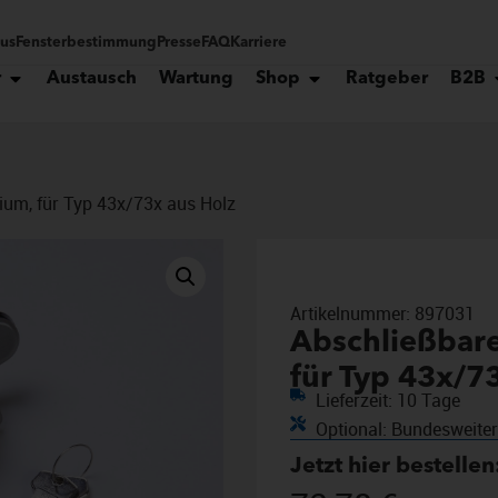
tus
Fensterbestimmung
Presse
FAQ
Karriere
r
Austausch
Wartung
Shop
Ratgeber
B2B
ium, für Typ 43x/73x aus Holz
Artikelnummer:
897031
Abschließbare
für Typ 43x/7
Lieferzeit: 10 Tage
Optional: Bundesweite
Jetzt hier bestellen