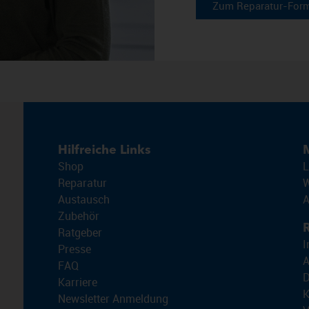
Zum Reparatur-Form
Hilfreiche Links
Shop
L
Reparatur
W
Austausch
A
Zubehör
R
Ratgeber
I
Presse
FAQ
D
Karriere
K
Newsletter Anmeldung