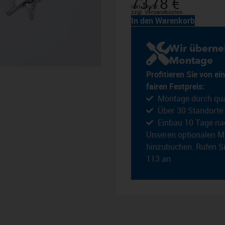
73,78
€
inkl. MwSt.
zzgl. Versandkosten
In den Warenkorb
Wir überne
Montage
Profitieren Sie von 
fairen Festpreis:
Montage durch qual
Über 30 Standorte:
Einbau 10 Tage na
Unseren optionalen M
hinzubuchen. Rufen Si
113 an.