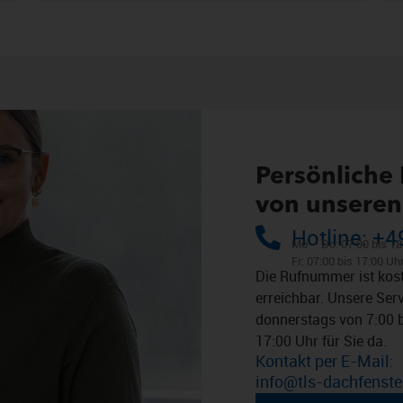
Persönliche
von unseren 
Hotline: +
Mo – Do: 07:00 bis 18
Fr: 07:00 bis 17:00 Uh
Die Rufnummer ist kos
erreichbar. Unsere Ser
donnerstags von 7:00 b
17:00 Uhr für Sie da.
Kontakt per E-Mail:
info@tls-dachfenste