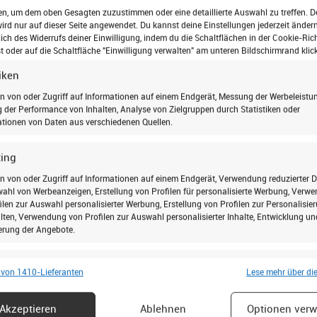
anmelden
en, um dem oben Gesagten zuzustimmen oder eine detaillierte Auswahl zu treffen. D
rd nur auf dieser Seite angewendet. Du kannst deine Einstellungen jederzeit ändern
und auf dem Laufenden bleiben!
lich des Widerrufs deiner Einwilligung, indem du die Schaltflächen in der Cookie-Rich
 oder auf die Schaltfläche "Einwilligung verwalten" am unteren Bildschirmrand klick
tiken
n von oder Zugriff auf Informationen auf einem Endgerät, Messung der Werbeleistun
 Jetzt
der Performance von Inhalten, Analyse von Zielgruppen durch Statistiken oder
tionen von Daten aus verschiedenen Quellen.
wie nie zuvor! Lassen
ing
er Sortiment führen
n von oder Zugriff auf Informationen auf einem Endgerät, Verwendung reduzierter 
 Sie jetzt Ihre
ahl von Werbeanzeigen, Erstellung von Profilen für personalisierte Werbung, Verw
deo via Microsoft
ilen zur Auswahl personalisierter Werbung, Erstellung von Profilen zur Personalisie
er Wohnräume aus der
lten, Verwendung von Profilen zur Auswahl personalisierter Inhalte, Entwicklung un
Ich stimme zu, dass meine personenbezogenen Daten
erung der Angebote.
genutzt werden, um werbliche E-Mails zu erhalten, und
weiß, dass ich dies jederzeit widerrufen kann.
chaften
Imm
 von 1410-Lieferanten
Lese mehr über di
Anmelden
hung und Kombination von Daten aus unterschiedlichen Quellen, Verknüpfung
dener Endgeräte, Identifikation von Endgeräten anhand automatisch
Akzeptieren
Ablehnen
Optionen verw
elter Informationen.
Für den Versand unserer Newsletter nutzen wir rapidmail. Mit Ihrer