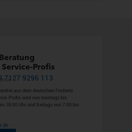
 Beratung
Service-Profis
49 7127 9296 113
:00 Uhr
r
tenfrei aus dem deutschen Festnetz
vice-Profis sind von montags bis
is 18:00 Uhr und freitags von 7:00 bis
r.de