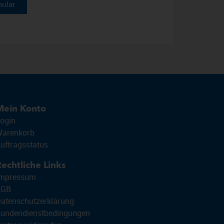
ular
Mein Konto
ogin
arenkorb
uftragsstatus
echtliche Links
mpressum
AGB
atenschutzerklärung
undendienstbedingungen