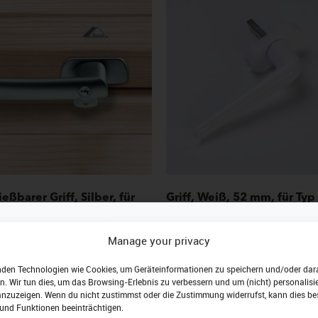
eßbarer Griff, Silber, für
Griff, Weiß, 52 mm, für Typ
/R8 und WSA R8 aus Holz
62x/84x aus Holz
51,17
€
Manage your privacy
Warenkorb
In den Warenkorb
nden Technologien wie Cookies, um Geräteinformationen zu speichern und/oder dar
Jetzt zum Newsletter
n. Wir tun dies, um das Browsing-Erlebnis zu verbessern und um (nicht) personalisie
nzuzeigen. Wenn du nicht zustimmst oder die Zustimmung widerrufst, kann dies b
und Funktionen beeinträchtigen.