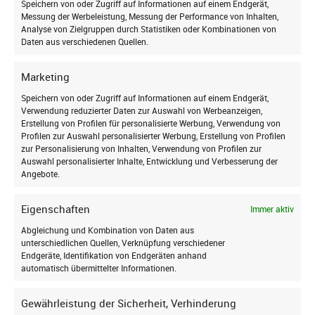
Jetzt zum Newsletter
cm
Speichern von oder Zugriff auf Informationen auf einem Endgerät,
91,63
€
Messung der Werbeleistung, Messung der Performance von Inhalten,
48,79
€
anmelden
Analyse von Zielgruppen durch Statistiken oder Kombinationen von
In den Warenkorb
Daten aus verschiedenen Quellen.
In den Warenkorb
und auf dem Laufenden bleiben!
Marketing
Speichern von oder Zugriff auf Informationen auf einem Endgerät,
Verwendung reduzierter Daten zur Auswahl von Werbeanzeigen,
Erstellung von Profilen für personalisierte Werbung, Verwendung von
Profilen zur Auswahl personalisierter Werbung, Erstellung von Profilen
zur Personalisierung von Inhalten, Verwendung von Profilen zur
Auswahl personalisierter Inhalte, Entwicklung und Verbesserung der
Angebote.
Online Live-Beratung:
Jetzt Termin buchen
Eigenschaften
Immer aktiv
Entdecken Sie die Welt der Dachfenster wie
Abgleichung und Kombination von Daten aus
nie zuvor! Lassen Sie sich von unseren
unterschiedlichen Quellen, Verknüpfung verschiedener
Ich stimme zu, dass meine personenbezogenen Daten
Endgeräte, Identifikation von Endgeräten anhand
Experten durch unser Sortiment führen und
genutzt werden, um werbliche E-Mails zu erhalten, und
automatisch übermittelter Informationen.
alle Ihre Fragen beantworten. Buchen Sie jetzt
weiß, dass ich dies jederzeit widerrufen kann.
Ihre persönliche Livestream-Beratung per
Gewährleistung der Sicherheit, Verhinderung
Video via Microsoft Teams und erleben Sie die
Anmelden