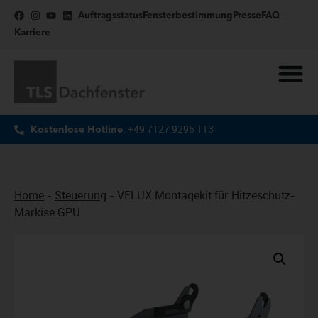
Auftragsstatus
Fensterbestimmung
Presse
FAQ
Karriere
: +49 7127 9296 113
Kostenlose Hotline
Home
-
Steuerung
-
VELUX Montagekit für Hitzeschutz-
Markise GPU