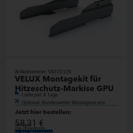
Artikelnummer:
VXZOZ229
VELUX Montagekit für
Hitzeschutz-Markise GPU
Lieferzeit: 8 Tage
Optional: Bundesweiter Montageservice
Jetzt hier bestellen:
58,31
€
inkl. MwSt.
zzgl. Versandkosten