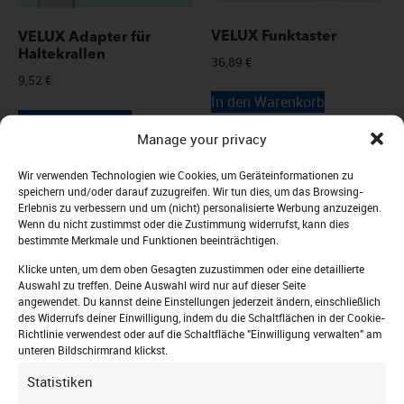
VELUX Funktaster
VELUX Adapter für
Haltekrallen
36,89
€
9,52
€
In den Warenkorb
In den Warenkorb
Manage your privacy
Wir verwenden Technologien wie Cookies, um Geräteinformationen zu
speichern und/oder darauf zuzugreifen. Wir tun dies, um das Browsing-
Erlebnis zu verbessern und um (nicht) personalisierte Werbung anzuzeigen.
Wenn du nicht zustimmst oder die Zustimmung widerrufst, kann dies
bestimmte Merkmale und Funktionen beeinträchtigen.
Klicke unten, um dem oben Gesagten zuzustimmen oder eine detaillierte
Auswahl zu treffen. Deine Auswahl wird nur auf dieser Seite
angewendet. Du kannst deine Einstellungen jederzeit ändern, einschließlich
des Widerrufs deiner Einwilligung, indem du die Schaltflächen in der Cookie-
Richtlinie verwendest oder auf die Schaltfläche "Einwilligung verwalten" am
unteren Bildschirmrand klickst.
VELUX Teleskop-
VELUX ACTIVE
Statistiken
Bedienstange 108 – 188
Raumklima-Sensor