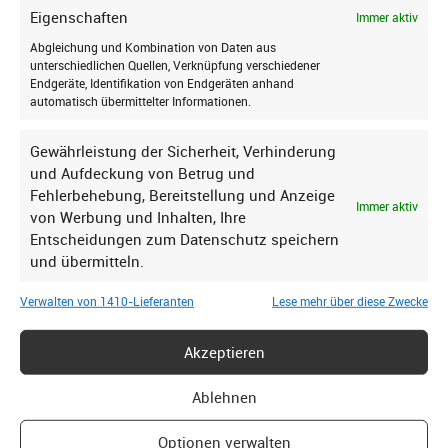
Eigenschaften
Immer aktiv
Abgleichung und Kombination von Daten aus
unterschiedlichen Quellen, Verknüpfung verschiedener
Ich stimme zu, dass meine personenbezogenen Daten
Endgeräte, Identifikation von Endgeräten anhand
genutzt werden, um werbliche E-Mails zu erhalten, und
automatisch übermittelter Informationen.
weiß, dass ich dies jederzeit widerrufen kann.
Gewährleistung der Sicherheit, Verhinderung
Anmelden
Griffstange AF81/AF86 mit Griffhebel
und Aufdeckung von Betrug und
64,95
€
Fehlerbehebung, Bereitstellung und Anzeige
Immer aktiv
Für den Versand unserer Newsletter nutzen wir rapidmail. Mit Ihrer
von Werbung und Inhalten, Ihre
Mehr erfahren
Anmeldung stimmen Sie zu, dass die eingegebenen Daten an
Entscheidungen zum Datenschutz speichern
rapidmail übermittelt werden. Beachten Sie bitte auch die AGB und
und übermitteln.
Datenschutzbestimmungen.
Verwalten von 1410-Lieferanten
Lese mehr über diese Zwecke
Akzeptieren
Ablehnen
Optionen verwalten