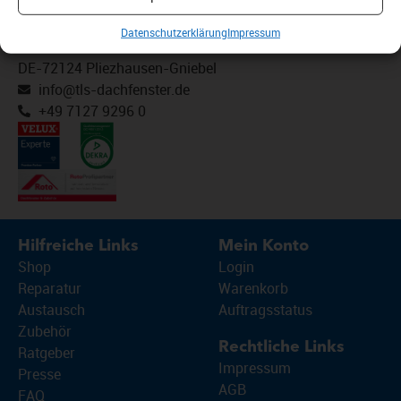
WR-Kundendienst GmbH & Co. KG
Datenschutzerklärung
Impressum
Wilhelm-Schickard-Str. 3
DE-72124 Pliezhausen-Gniebel
info@tls-dachfenster.de
+49 7127 9296 0
Hilfreiche Links
Mein Konto
Shop
Login
Reparatur
Warenkorb
Austausch
Auftragsstatus
Zubehör
Rechtliche Links
Ratgeber
Impressum
Presse
AGB
FAQ