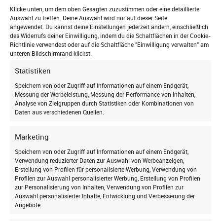
Klicke unten, um dem oben Gesagten zuzustimmen oder eine detaillierte
Auswahl zu treffen. Deine Auswahl wird nur auf dieser Seite
angewendet. Du kannst deine Einstellungen jederzeit ändern, einschließlich
des Widerrufs deiner Einwilligung, indem du die Schaltflächen in der Cookie-
Richtlinie verwendest oder auf die Schaltfläche "Einwilligung verwalten" am
unteren Bildschirmrand klickst.
Griffstange BA91 mit Griffhebel
64,95
€
Statistiken
Mehr erfahren
Jetzt zum Newsletter
Speichern von oder Zugriff auf Informationen auf einem Endgerät,
Messung der Werbeleistung, Messung der Performance von Inhalten,
anmelden
Analyse von Zielgruppen durch Statistiken oder Kombinationen von
Daten aus verschiedenen Quellen.
und auf dem Laufenden bleiben!
Marketing
Speichern von oder Zugriff auf Informationen auf einem Endgerät,
Verwendung reduzierter Daten zur Auswahl von Werbeanzeigen,
Erstellung von Profilen für personalisierte Werbung, Verwendung von
Profilen zur Auswahl personalisierter Werbung, Erstellung von Profilen
zur Personalisierung von Inhalten, Verwendung von Profilen zur
Auswahl personalisierter Inhalte, Entwicklung und Verbesserung der
Angebote.