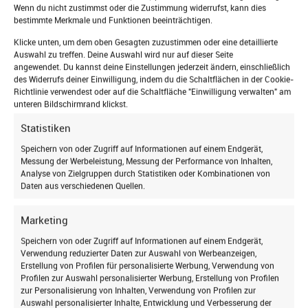
manuell, elektrisch, elektrisch Funk und Solar-
Wenn du nicht zustimmst oder die Zustimmung widerrufst, kann dies
Funk.
bestimmte Merkmale und Funktionen beeinträchtigen.
Klicke unten, um dem oben Gesagten zuzustimmen oder eine detaillierte
Zum Außenrollladen
Auswahl zu treffen. Deine Auswahl wird nur auf dieser Seite
angewendet. Du kannst deine Einstellungen jederzeit ändern, einschließlich
des Widerrufs deiner Einwilligung, indem du die Schaltflächen in der Cookie-
Roto Außenmarkise
Richtlinie verwendest oder auf die Schaltfläche "Einwilligung verwalten" am
unteren Bildschirmrand klickst.
Statistiken
Jetzt zum Newsletter
Speichern von oder Zugriff auf Informationen auf einem Endgerät,
Messung der Werbeleistung, Messung der Performance von Inhalten,
anmelden
Analyse von Zielgruppen durch Statistiken oder Kombinationen von
Daten aus verschiedenen Quellen.
und auf dem Laufenden bleiben!
Marketing
Speichern von oder Zugriff auf Informationen auf einem Endgerät,
Verwendung reduzierter Daten zur Auswahl von Werbeanzeigen,
Erstellung von Profilen für personalisierte Werbung, Verwendung von
Profilen zur Auswahl personalisierter Werbung, Erstellung von Profilen
Einen zuverlässigen Hitzeschutz bietet auch die
zur Personalisierung von Inhalten, Verwendung von Profilen zur
Außenmarkise
von Roto. Ist sie geschlossen,
Auswahl personalisierter Inhalte, Entwicklung und Verbesserung der