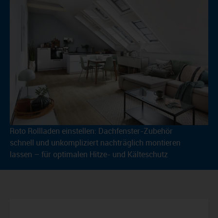
Roto Rollladen einstellen: Dachfenster-Zubehör
schnell und unkompliziert nachträglich montieren
lassen – für optimalen Hitze- und Kälteschutz